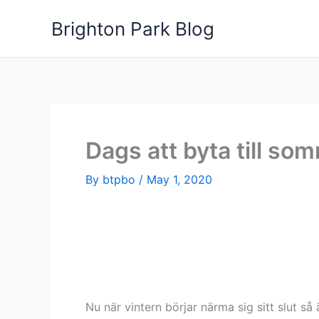
Skip
Brighton Park Blog
to
content
Dags att byta till so
By
btpbo
/
May 1, 2020
Nu när vintern börjar närma sig sitt slut 