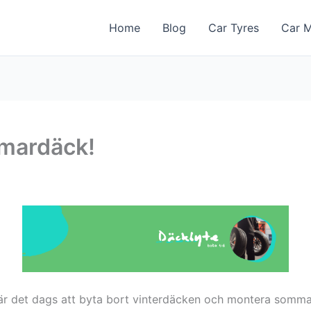
Home
Blog
Car Tyres
Car M
mmardäck!
så är det dags att byta bort vinterdäcken och montera somma