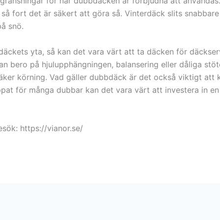
egränsningar för när dubbdäcken är förbjudna att användas.
 fort det är säkert att göra så. Vinterdäck slits snabbare 
på snö.
äckets yta, så kan det vara värt att ta däcken för däckse
 bero på hjulupphängningen, balansering eller dåliga stötdä
säker körning. Vad gäller dubbdäck är det också viktigt att
appat för många dubbar kan det vara värt att investera in e
ök: https://vianor.se/