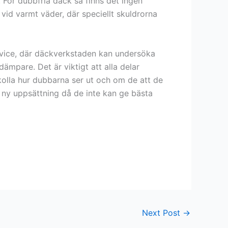
 För dubbfria däck så finns det ingen
vid varmt väder, där speciellt skuldrorna
rvice, där däckverkstaden kan undersöka
mpare. Det är viktigt att alla delar
 kolla hur dubbarna ser ut och om de att de
n ny uppsättning då de inte kan ge bästa
Next Post
→