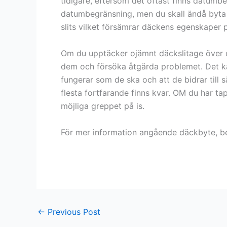
tidigare, eftersom det oftast finns datumb
datumbegränsning, men du skall ändå byta så
slits vilket försämrar däckens egenskaper 
Om du upptäcker ojämnt däckslitage över d
dem och försöka åtgärda problemet. Det kan
fungerar som de ska och att de bidrar till 
flesta fortfarande finns kvar. OM du har t
möjliga greppet på is.
För mer information angående däckbyte, bes
←
Previous Post