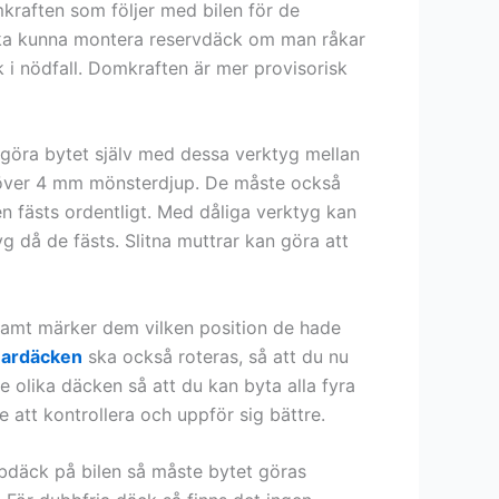
mkraften som följer med bilen för de
n ska kunna montera reservdäck om man råkar
k i nödfall. Domkraften är mer provisorisk
 göra bytet själv med dessa verktyg mellan
ha över 4 mm mönsterdjup. De måste också
len fästs ordentligt. Med dåliga verktyg kan
yg då de fästs. Slitna muttrar kan göra att
 samt märker dem vilken position de hade
ardäcken
ska också roteras, så att du nu
e olika däcken så att du kan byta alla fyra
e att kontrollera och uppför sig bättre.
bdäck på bilen så måste bytet göras