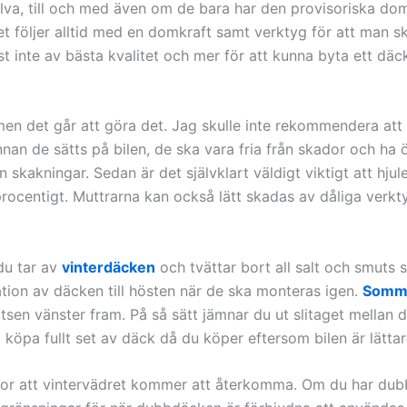
jälva, till och med även om de bara har den provisoriska do
 Det följer alltid med en domkraft samt verktyg för att ma
st inte av bästa kvalitet och mer för att kunna byta ett däc
en det går att göra det. Jag skulle inte rekommendera att
nnan de sätts på bilen, de ska vara fria från skador och 
 skakningar. Sedan är det självklart väldigt viktigt att hju
aprocentigt. Muttrarna kan också lätt skadas av dåliga verkt
 du tar av
vinterdäcken
och tvättar bort all salt och smuts
ation av däcken till hösten när de ska monteras igen.
Somm
sen vänster fram. På så sätt jämnar du ut slitaget mellan d
 köpa fullt set av däck då du köper eftersom bilen är lättar
or att vintervädret kommer att återkomma. Om du har dub