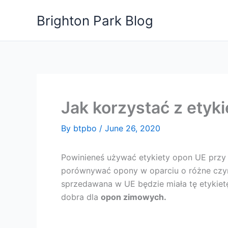
Skip
Brighton Park Blog
to
content
Jak korzystać z etyk
By
btpbo
/
June 26, 2020
Powinieneś używać etykiety opon UE przy
porównywać opony w oparciu o różne czynn
sprzedawana w UE będzie miała tę etykietę.
dobra dla
opon zimowych.